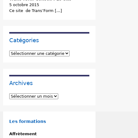
5 octobre 2015
Ce site de Trans’Form […]
Catégories
C
a
t
é
g
Archives
o
r
i
A
e
r
s
c
h
i
Les formations
v
e
Affrètement
s