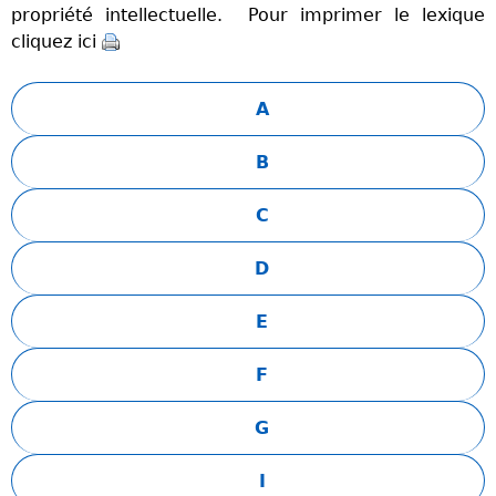
propriété intellectuelle. Pour imprimer le lexique
cliquez ici
A
B
C
D
E
F
G
I