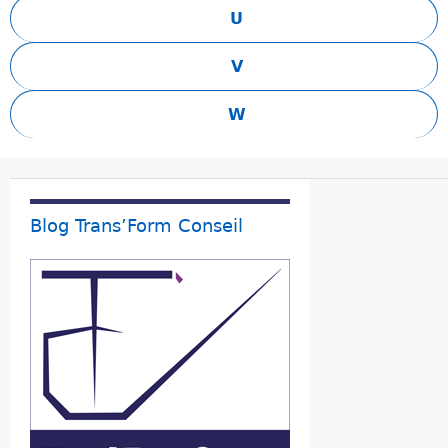
U
V
W
Blog Trans’Form Conseil