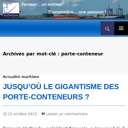
Recherche
Transport maritime formation
ALLER
AU
Menu
princip
CONTENU
Archives par mot-clé : porte-conteneur
Actualité maritime
JUSQU’OÙ LE GIGANTISME DES
PORTE-CONTENEURS ?
23 octobre 2015
Laisser un commentaire