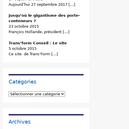
Aujourd’hui 27 septembre 2017 […]
Jusqu’où le gigantisme des porte-
conteneurs ?
23 octobre 2015
François Hollande, président […]
Trans’form Conseil : Le site
5 octobre 2015
Ce site de Trans’Form […]
Catégories
C
a
t
é
g
Archives
o
r