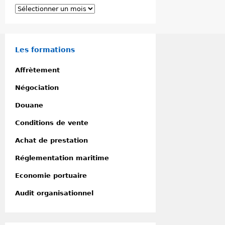
i
A
e
r
s
c
h
i
Les formations
v
e
Affrètement
s
Négociation
Douane
Conditions de vente
Achat de prestation
Réglementation maritime
Economie portuaire
Audit organisationnel